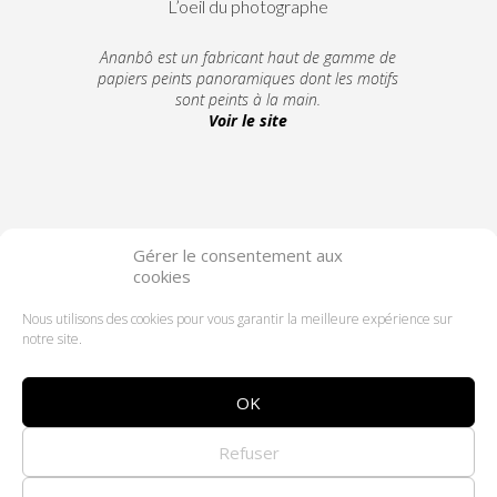
L’oeil du photographe
Ananbô est un fabricant haut de gamme de
papiers peints panoramiques dont les motifs
sont peints à la main.
Voir le site
Gérer le consentement aux
cookies
Suivez-moi
Nous utilisons des cookies pour vous garantir la meilleure expérience sur
notre site.
OK
Refuser